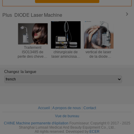
DIODE Laser Machine
Plus
Traitement
Liposuccion
équipement
machine i
ISO13485 de
chirurgicale de
vertical de laser
Depila
perte des cheveux
laser amincissant
de la diode
d'épilat
de la machine
la machine
650nm pour la
laser de l
LLLT de
980nm 810nm
recroissance de
808
traitement de
cheveux
Changez la langue
restauration de
cheveux de laser
Accueil
|
A propos de nous
|
Contact
Vue de bureau
CHINE Machine permanente d'épilation
Fournisseur. Copyright © 2017 - 2025
Shanghai Lumsail Medical And Beauty Equipment Co., Ltd..
All rights reserved. Developed by
ECER