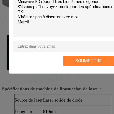
SOUMETTRE
Spécifications de machine de liposuccion de laser :
Source de laser
Laser solide de diode
Longueur
810nm