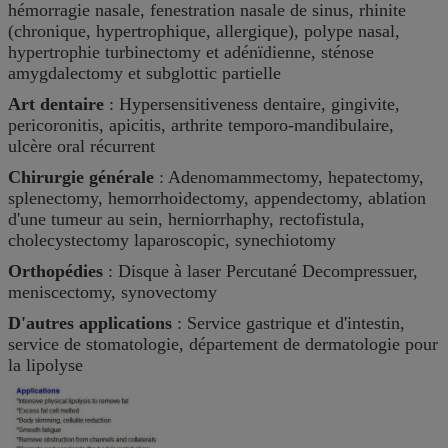
hémorragie nasale, fenestration nasale de sinus, rhinite
(chronique, hypertrophique, allergique), polype nasal,
hypertrophie turbinectomy et adénïdienne, sténose
amygdalectomy et subglottic partielle
Art dentaire
: Hypersensitiveness dentaire, gingivite,
pericoronitis, apicitis, arthrite temporo-mandibulaire,
ulcère oral récurrent
Chirurgie générale
: Adenomammectomy, hepatectomy,
splenectomy, hemorrhoidectomy, appendectomy, ablation
d'une tumeur au sein, herniorrhaphy, rectofistula,
cholecystectomy laparoscopic, synechiotomy
Orthopédies
: Disque à laser Percutané Decompressuer,
meniscectomy, synovectomy
D'autres applications
: Service gastrique et d'intestin,
service de stomatologie, département de dermatologie pour
la lipolyse