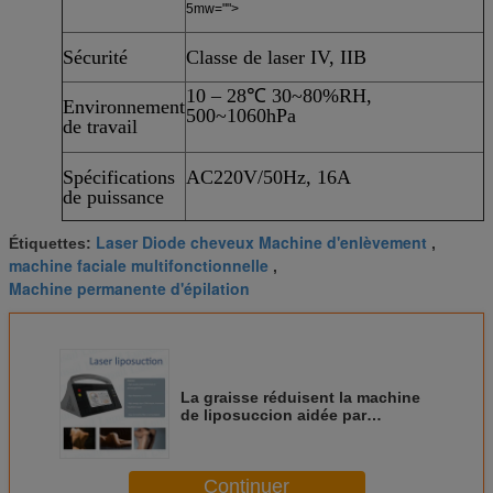
5mw="">
Sécurité
Classe de laser IV, IIB
10 – 28℃ 30~80%RH,
Environnement
500~1060hPa
de travail
Spécifications
AC220V/50Hz, 16A
de puissance
Laser Diode cheveux Machine d'enlèvement
Étiquettes:
,
machine faciale multifonctionnelle
,
Machine permanente d'épilation
La graisse réduisent la machine
de liposuccion aidée par
puissance portative de machine
de laser de diode avec la
certification de la CE
Continuer