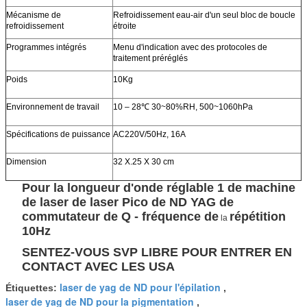
Mécanisme de
Refroidissement eau-air d'un seul bloc de boucle
refroidissement
étroite
Programmes intégrés
Menu d'indication avec des protocoles de
traitement préréglés
Poids
10Kg
Environnement de travail
10 – 28℃ 30~80%RH, 500~1060hPa
Spécifications de puissance
AC220V/50Hz, 16A
Dimension
32 X.25 X 30 cm
Pour la longueur d'onde réglable 1 de machine
de laser de laser Pico de ND YAG de
commutateur de Q - fréquence de
répétition
la
10Hz
SENTEZ-VOUS SVP LIBRE POUR ENTRER EN
CONTACT AVEC LES USA
laser de yag de ND pour l'épilation
Étiquettes:
,
laser de yag de ND pour la pigmentation
,