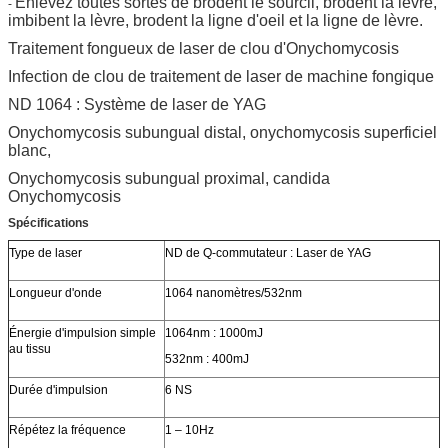
Enlevez toutes sortes de brodent le sourcil, brodent la lèvre,
-
imbibent la lèvre, brodent la ligne d'oeil et la ligne de lèvre.
Traitement fongueux de laser de clou d'Onychomycosis
Infection de clou de traitement de laser de machine fongique
ND 1064 : Système de laser de YAG
Onychomycosis subungual distal, onychomycosis superficiel
blanc,
Onychomycosis subungual proximal, candida
Onychomycosis
Spécifications
Type de laser
ND de Q-commutateur : Laser de YAG
Longueur d'onde
1064 nanomètres/532nm
Énergie d'impulsion simple
1064nm : 1000mJ
au tissu
532nm : 400mJ
Durée d'impulsion
6 NS
Répétez la fréquence
1 – 10Hz