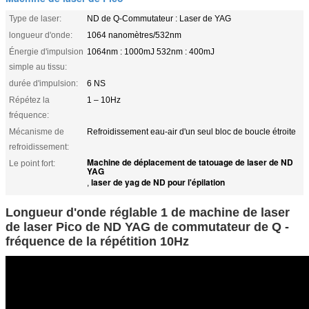
Type de laser:
ND de Q-Commutateur : Laser de YAG
longueur d'onde:
1064 nanomètres/532nm
Énergie d'impulsion
1064nm : 1000mJ 532nm : 400mJ
simple au tissu:
durée d'impulsion:
6 NS
Répétez la
1 – 10Hz
fréquence:
Mécanisme de
Refroidissement eau-air d'un seul bloc de boucle étroite
refroidissement:
Machine de déplacement de tatouage de laser de ND
Le point fort:
YAG
laser de yag de ND pour l'épilation
,
Longueur d'onde réglable 1 de machine de laser
de laser Pico de ND YAG de commutateur de Q -
fréquence de la répétition 10Hz