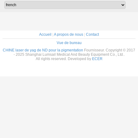
pigmentation de
fréquence 1 à
Scars tatouent le
de la lo
laser de
10Hz
retrait
d'onde
picoseconde
Accueil
|
A propos de nous
|
Contact
Vue de bureau
CHINE laser de yag de ND pour la pigmentation
Fournisseur. Copyright © 2017
- 2025 Shanghai Lumsail Medical And Beauty Equipment Co., Ltd..
All rights reserved. Developed by
ECER