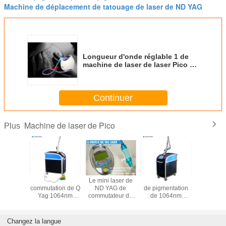
Machine de déplacement de tatouage de laser de ND YAG
Longueur d'onde réglable 1 de
machine de laser de laser Pico de
ND YAG de commutateur de Q -
fréquence de la répétition 10Hz
Continuer
Machine de laser de Pico
Plus
ND à
Le mini laser de
les taches brunes
Machine d
commutation de Q
ND YAG de
de pigmentation
de Pico de
Yag 1064nm
commutateur de
de 1064nm
de tatou
532nm 755nm de
C6 Q
532nm 755nnm
ND Yag
machine de retrait
532nm/1064nm
Pico Laser
nanomètr
de tatouage de
répètent la
Machine Acne
durée d'im
Changez la langue