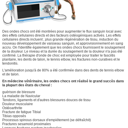
Des ondes chocs ont été montrées pour augmenter le flux sanguin local avec
des effets cellulaires directs et des facteurs ostéogéniques activés. Les effets
cellulaires directs incluent ; plus grande régénération de tissu, induction du
nouveau développement de vaisseau sanguin, et approvisionnement en sang
accru. On l'identifie également que les ondes chocs fournissent le soulagement
de la douleur. Le niveau et la durée du soulagement de la douleur n'a pas été
confirmé. La thérapie d'onde de choc est employée pour traiter le fasciitis
plantaire, les dents de talon, le tennis elbow, les fractures non-curatives et le
tendonitis.
L'amélioration jusqu'à de 80% a été confirmée dans des dents de tennis elbow
et de talon.
En médecine vétérinaire, les ondes chocs ont réalisé le grand succès dans
la plupart des états du cheval :
guérison de blessure
La maladie de Navicular
Tendons, ligaments et d'autres blessures douces de tissu
Douleur musculaire
Ostéoarthrite
Fracture de fatigue Tibial
Tibias opposés
Processus spinous dorsaux d'empiétement (se défraîchit)
Fractures sesamoid proximales