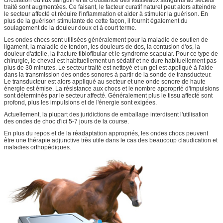
traité sont augmentées. Ce faisant, le facteur curatif naturel peut alors atteindre
le secteur affecté et réduire l'inflammation et aider à stimuler la guérison. En
plus de la guérison stimulante de cette façon, il fournit également du
soulagement de la douleur doux et à court terme.
Les ondes chocs sont utilisées généralement pour la maladie de soutien de
ligament, la maladie de tendon, les douleurs de dos, la contusion d'os, la
douleur d'attelle, la fracture tibiofibular et le syndrome scapular. Pour ce type de
chirurgie, le cheval est habituellement un sédatif et ne dure habituellement pas
plus de 30 minutes. Le secteur traité est nettoyé et un gel est appliqué à l'aide
dans la transmission des ondes sonores à partir de la sonde de transducteur.
Le transducteur est alors appliqué au secteur et une onde sonore de haute
énergie est émise. La résistance aux chocs et le nombre approprié d'impulsions
sont déterminés par le secteur affecté. Généralement plus le tissu affecté sont
profond, plus les impulsions et de l'énergie sont exigées.
Actuellement, la plupart des juridictions de emballage interdisent l'utilisation
des ondes de choc d'ici 5-7 jours de la course.
En plus du repos et de la réadaptation appropriés, les ondes chocs peuvent
être une thérapie adjunctive très utile dans le cas des beaucoup claudication et
maladies orthopédiques.