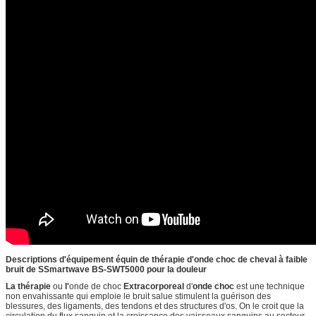
Descriptions d'équipement équin de thérapie d'onde choc de cheval à faible
bruit de SSmartwave BS-SWT5000 pour la douleur
La thérapie
ou
l'
onde de choc
Extracorporeal
d'
onde choc
est une technique
non envahissante qui emploie le bruit salue stimulent la guérison des
blessures, des ligaments, des tendons et des structures d'os. On le croit que la
circulation du flux sanguin et la croissance des vaisseaux sanguins au secteur