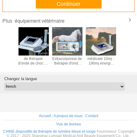
Continuer
équipement vétérinaire
Plus
mbre à
Machine indolore
Dispositif
Machine équine
La dou
gène
de thérapie
Extracorporeal de
médicale 10mj -
réduise
rbare
d'onde de choc de
thérapie d'onde
190mj énergie
machine à
ire HBOT
l'interface 10mj
de choc de
320 * 225 *
bruit d'o
ore la
180VA d'USB
chevaux d'ESWT
126mm d'onde de
choc de 
cérébrale
choc
pour le di
Changez la langue
son de la
médica
lation
chev
Accueil
|
A propos de nous
|
Contact
Vue de bureau
CHINE dispositifs de thérapie de lumière bleue et rouge
Fournisseur. Copyright
© 2017 - 2025 Shanghai Lumsail Medical And Beauty Equipment Co., Ltd..