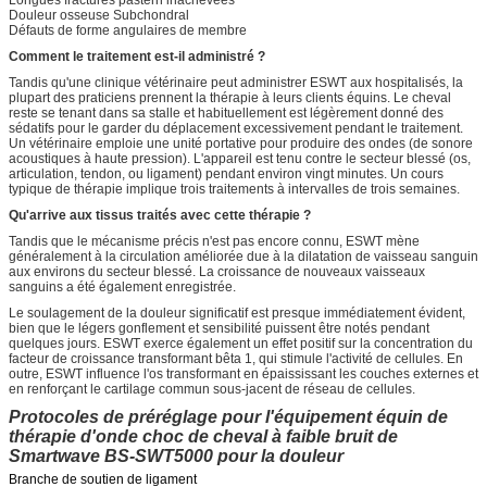
Longues fractures pastern inachevées
Douleur osseuse Subchondral
Défauts de forme angulaires de membre
Comment le traitement est-il administré ?
Tandis qu'une clinique vétérinaire peut administrer ESWT aux hospitalisés, la
plupart des praticiens prennent la thérapie à leurs clients équins. Le cheval
reste se tenant dans sa stalle et habituellement est légèrement donné des
sédatifs pour le garder du déplacement excessivement pendant le traitement.
Un vétérinaire emploie une unité portative pour produire des ondes (de sonore
acoustiques à haute pression). L'appareil est tenu contre le secteur blessé (os,
articulation, tendon, ou ligament) pendant environ vingt minutes. Un cours
typique de thérapie implique trois traitements à intervalles de trois semaines.
Qu'arrive aux tissus traités avec cette thérapie ?
Tandis que le mécanisme précis n'est pas encore connu, ESWT mène
généralement à la circulation améliorée due à la dilatation de vaisseau sanguin
aux environs du secteur blessé. La croissance de nouveaux vaisseaux
sanguins a été également enregistrée.
Le soulagement de la douleur significatif est presque immédiatement évident,
bien que le légers gonflement et sensibilité puissent être notés pendant
quelques jours. ESWT exerce également un effet positif sur la concentration du
facteur de croissance transformant bêta 1, qui stimule l'activité de cellules. En
outre, ESWT influence l'os transformant en épaississant les couches externes et
en renforçant le cartilage commun sous-jacent de réseau de cellules.
Protocoles de préréglage pour l'équipement équin de
thérapie d'onde choc de cheval à faible bruit de
Smartwave BS-SWT5000 pour la douleur
Branche de soutien de ligament