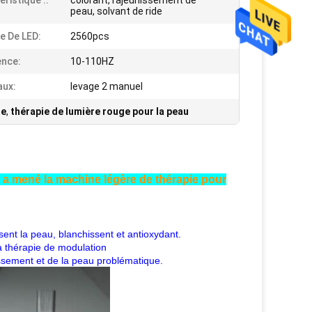
ristique ::
colorant, rajeunissement de
peau, solvant de ride
 De LED:
2560pcs
nce:
10-110HZ
aux:
levage 2 manuel
ge
,
thérapie de lumière rouge pour la peau
 a mené la machine légère de thérapie pour
sent la peau, blanchissent et antioxydant.
 thérapie de modulation
lissement et de la peau problématique.