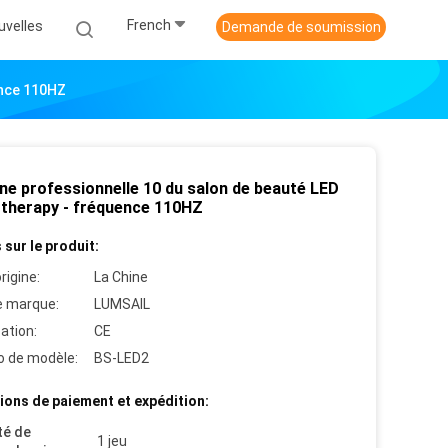
French
uvelles
Demande de soumission
ence 110HZ
ne professionnelle 10 du salon de beauté LED
therapy - fréquence 110HZ
 sur le produit:
rigine:
La Chine
 marque:
LUMSAIL
cation:
CE
 de modèle:
BS-LED2
ions de paiement et expédition:
té de
1 jeu