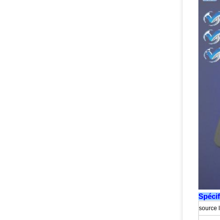
Spécif
source 