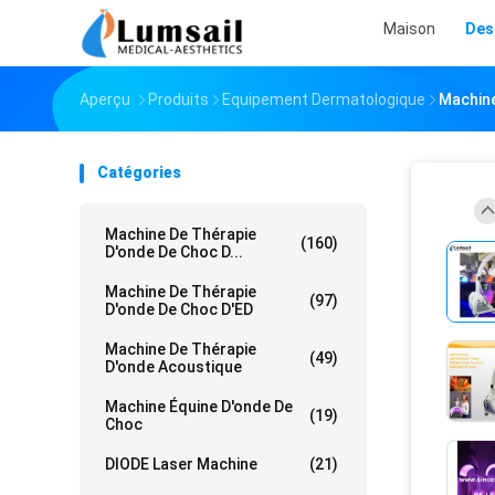
Maison
Des
Aperçu
Produits
Equipement Dermatologique
Machine
Catégories
Machine De Thérapie
(160)
D'onde De Choc D...
Machine De Thérapie
(97)
D'onde De Choc D'ED
Machine De Thérapie
(49)
D'onde Acoustique
Machine Équine D'onde De
(19)
Choc
DIODE Laser Machine
(21)