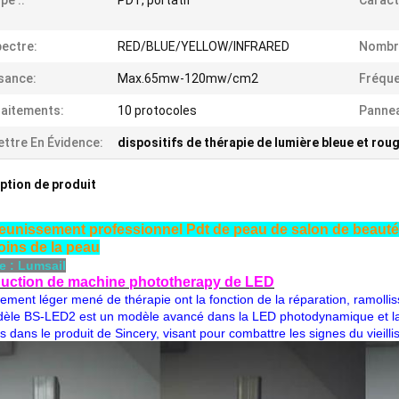
pe ::
PDT, portatif
Caracté
ectre:
RED/BLUE/YELLOW/INFRARED
Nombre
sance:
Max.65mw-120mw/cm2
Fréque
aitements:
10 protocoles
Panne
ttre En Évidence:
dispositifs de thérapie de lumière bleue et rou
ption de produit
jeunissement professionnel Pdt de peau de salon de beauté
oins de la peau
e : Lumsail
duction de machine phototherapy de LED
tement léger mené de thérapie ont la fonction de la réparation, ramollis
èle BS-LED2 est un modèle avancé dans la LED photodynamique et la
s dans le produit de Sincery, visant pour combattre les signes du vieil