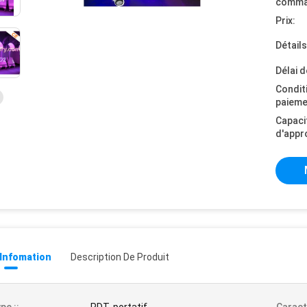
comma
Prix:
Détail
Délai d
Condit
paieme
Capaci
d'appr
 Infomation
Description De Produit