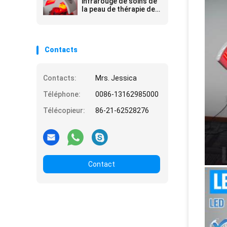
infrarouge de soins de
la peau de thérapie de
trois couleurs
Contacts
Contacts:
Mrs. Jessica
Téléphone:
0086-13162985000
Télécopieur:
86-21-62528276
Contact