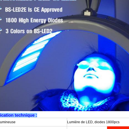
ication technique :
lumineuse
Lumière de LED, diodes 1800pcs