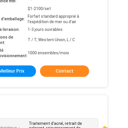
nde min:
$1-2100/set
Forfait standard approprié à
s d'emballage:
l'expédition de mer ou d'air
e livraison:
1-3 jours ouvrables
ions de
T / T, Western Union, L / C
nt:
té
1000 ensembles/mois
ovisionnement:
Meilleur Prix
Contact
Traitement d'acné, retrait de