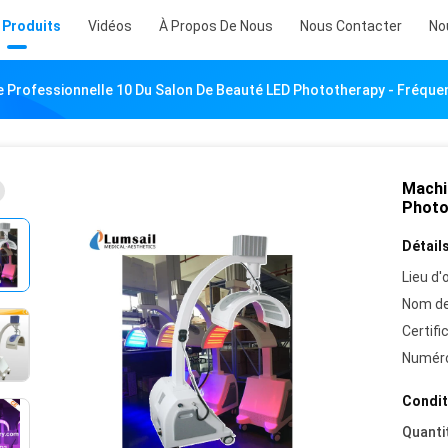
 Produits
Vidéos
À Propos De Nous
Nous Contacter
No
 Professionnelle 10 Du Salon De Beauté LED Phototherapy - Fréqu
Machi
Photo
Détails
Lieu d'o
Nom de
Certifi
Numéro
Condit
Quanti