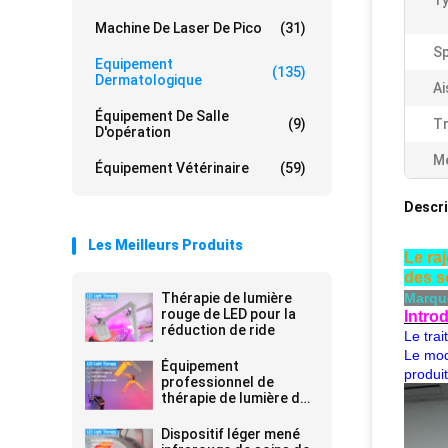
Ty
Machine De Laser De Pico
(31)
Sp
Equipement
(135)
Dermatologique
Ai
Équipement De Salle
(9)
Tr
D'opération
Me
Équipement Vétérinaire
(59)
Descri
Les Meilleurs Produits
Le ra
des s
Thérapie de lumière
Marqu
rouge de LED pour la
Intro
réduction de ride
Le trai
Le mod
Équipement
produit
professionnel de
thérapie de lumière de
PDT LED pour des rides
Dispositif léger mené