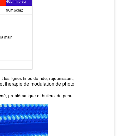
465nm bleu
96mJ/cm2
 la main
t les lignes fines de ride, rajeunissant,
et thérapie de modulation de photo.
acné, problématique et huileux de peau