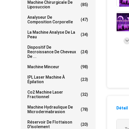
Machine Chirurgicale De
(85)
Liposuccion
Analyseur De
(47)
Composition Corporelle
La Machine Analyse De La
(34)
Peau
Dispositif De
Recroissance De Cheveux
(24)
De ...
Machine Minceur
(98)
IPL Laser Machine À
(23)
Épilation
Co2 Machine Laser
(32)
Fractionnel
Machine Hydraulique De
Détail
(78)
Microdermabrasion
Réservoir De Flottaison
(20)
D'isolement