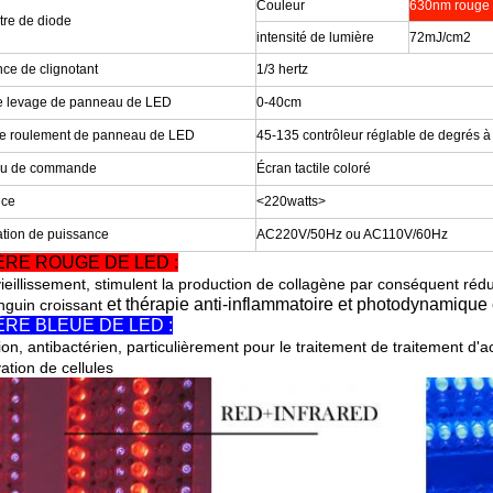
Couleur
630nm rouge
re de diode
intensité de lumière
72mJ/cm2
ce de clignotant
1/3 hertz
de levage de panneau de LED
0-40cm
e roulement de panneau de LED
45-135 contrôleur réglable de degrés à
u de commande
Écran tactile coloré
nce
<220watts>
cation de puissance
AC220V/50Hz ou AC110V/60Hz
ÈRE ROUGE DE LED :
vieillissement, stimulent la production de collagène par conséquent rédui
et thérapie anti-inflammatoire et photodynamique 
nguin croissant
ÈRE BLEUE DE LED :
ion, antibactérien, particulièrement pour le traitement de traitement d'
vation de cellules