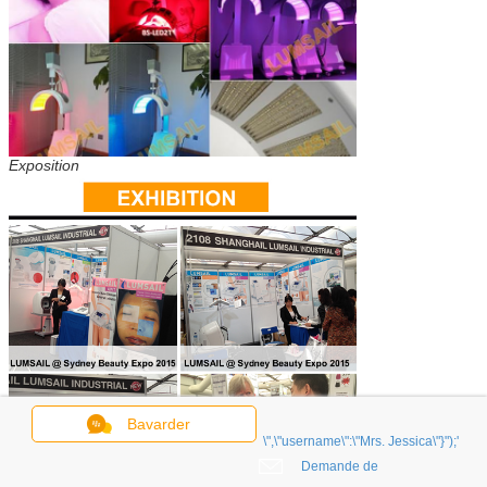
Exposition
Bavarder
\",\"username\":\"Mrs. Jessica\"}");'
Demande de