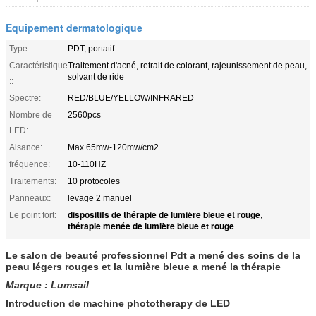
Equipement dermatologique
Type ::
PDT, portatif
Caractéristique
Traitement d'acné, retrait de colorant, rajeunissement de peau,
solvant de ride
::
Spectre:
RED/BLUE/YELLOW/INFRARED
Nombre de
2560pcs
LED:
Aisance:
Max.65mw-120mw/cm2
fréquence:
10-110HZ
Traitements:
10 protocoles
Panneaux:
levage 2 manuel
dispositifs de thérapie de lumière bleue et rouge
Le point fort:
,
thérapie menée de lumière bleue et rouge
Le salon de beauté professionnel Pdt a mené des soins de la
peau légers rouges et la lumière bleue a mené la thérapie
Marque : Lumsail
Introduction de machine phototherapy de LED