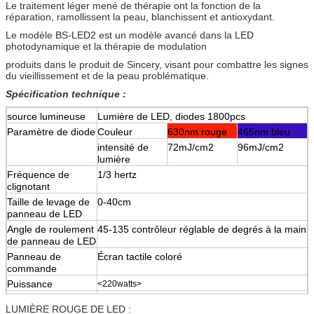
Le traitement léger mené de thérapie ont la fonction de la
réparation, ramollissent la peau, blanchissent et antioxydant.
Le modèle BS-LED2 est un modèle avancé dans la LED
photodynamique et la thérapie de modulation
produits dans le produit de Sincery, visant pour combattre les signes
du vieillissement et de la peau problématique.
Spécification technique :
source lumineuse
Lumière de LED, diodes 1800pcs
Paramètre de diode
Couleur
630nm rouge
465nm bleu
intensité de
72mJ/cm2
96mJ/cm2
lumière
Fréquence de
1/3 hertz
clignotant
Taille de levage de
0-40cm
panneau de LED
Angle de roulement
45-135 contrôleur réglable de degrés à la main
de panneau de LED
Panneau de
Écran tactile coloré
commande
Puissance
<220watts>
Spicification de
AC220V/50Hz ou AC110V/60Hz
LUMIÈRE ROUGE DE LED :
puissance