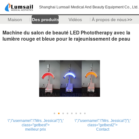
Shanghai Lumsail Medical And Beauty Equipment Co., Ltd.
Maison
Des produits
Vidéos
À propos de nous
>>
Machine du salon de beauté LED Phototherapy avec la
lumière rouge et bleue pour le rajeunissement de peau
\",\"username\":\"Mrs. Jessica\"}");'
\",\"username\":\"Mrs. Jessica\"}");'
class="getbest">
class="getbest2">
meilleur prix
Contact