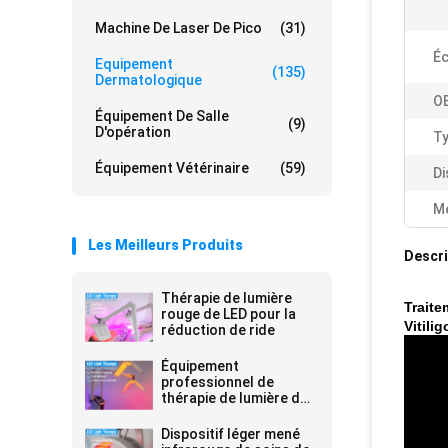
Machine De Laser De Pico
(31)
Éc
Equipement
(135)
Dermatologique
O
Équipement De Salle
(9)
D'opération
Ty
Équipement Vétérinaire
(59)
Di
Me
Les Meilleurs Produits
Descri
Thérapie de lumière
Traite
rouge de LED pour la
Vitili
réduction de ride
Équipement
professionnel de
thérapie de lumière de
PDT LED pour des rides
Dispositif léger mené