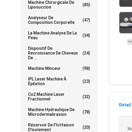
Machine Chirurgicale De
(85)
Liposuccion
Analyseur De
(47)
Composition Corporelle
La Machine Analyse De La
(34)
Peau
Dispositif De
Recroissance De Cheveux
(24)
De ...
Machine Minceur
(98)
IPL Laser Machine À
(23)
Épilation
Co2 Machine Laser
(32)
Fractionnel
Détail
Machine Hydraulique De
(78)
Microdermabrasion
Réservoir De Flottaison
(20)
No
D'isolement