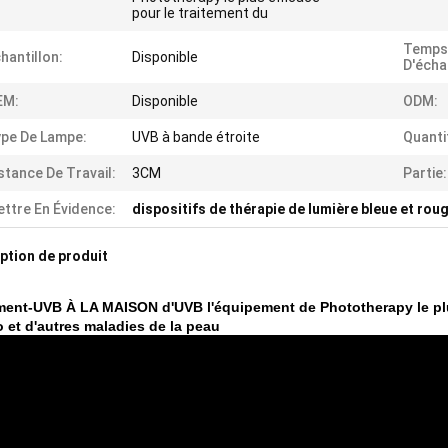
pour le traitement du
Temps
hantillon:
Disponible
D'échan
EM:
Disponible
ODM:
pe De Lampe:
UVB à bande étroite
Quanti
stance De Travail:
3CM
Partie:
ttre En Évidence:
dispositifs de thérapie de lumière bleue et rou
ption de produit
ment-UVB À LA MAISON d'UVB l'équipement de Phototherapy le plus
go et d'autres maladies de la peau