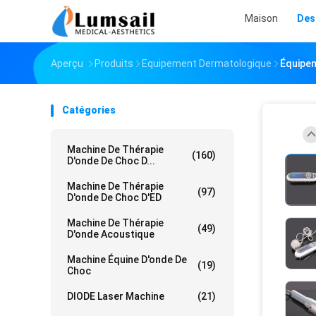
Maison
Des
Aperçu
Produits
Equipement Dermatologique
Équipem
Catégories
Machine De Thérapie
(160)
D'onde De Choc D...
Machine De Thérapie
(97)
D'onde De Choc D'ED
Machine De Thérapie
(49)
D'onde Acoustique
Machine Équine D'onde De
(19)
Choc
DIODE Laser Machine
(21)