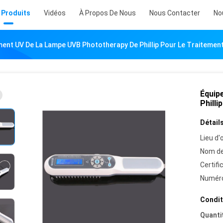
 Produits
Vidéos
À Propos De Nous
Nous Contacter
No
ent UV De La Lampe UVB Phototherapy De Phillip Pour Le Traitement/
Équip
Philli
Détails
Lieu d'o
Nom de
Certifi
Numéro
Condit
Quanti