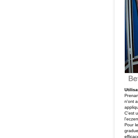
Utilis
Prenan
n'ont a
appliqu
C'est u
l'eczem
Pour l
gradue
effica