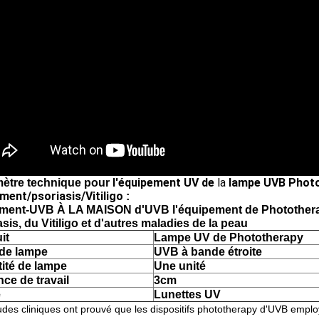
l'équipement UV de
la
lampe UVB Photot
ètre technique pour
ement/psoriasis/Vitiligo
:
ement-UVB À LA MAISON d'UVB l'équipement de Phototherapy 
sis, du Vitiligo et d'autres maladies de la peau
it
Lampe UV de Phototherapy
de lampe
UVB à bande étroite
ité de lampe
Une unité
nce de travail
3cm
e
Lunettes UV
des cliniques ont prouvé que les dispositifs phototherapy d'UVB employa