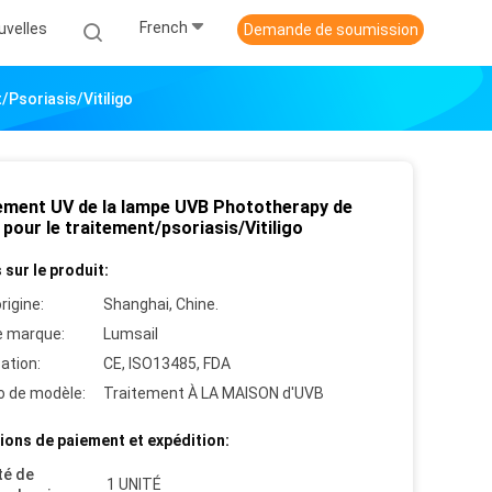
French
uvelles
Demande de soumission
psoriasis/Vitiligo
ement UV de la lampe UVB Phototherapy de
p pour le traitement/psoriasis/Vitiligo
 sur le produit:
rigine:
Shanghai, Chine.
 marque:
Lumsail
cation:
CE, ISO13485, FDA
 de modèle:
Traitement À LA MAISON d'UVB
ions de paiement et expédition:
té de
1 UNITÉ