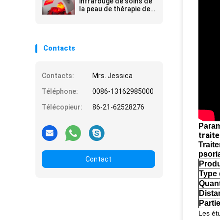
infrarouge de soins de
la peau de thérapie de
trois couleurs
Contacts
Contacts:
Mrs. Jessica
Téléphone:
0086-13162985000
Télécopieur:
86-21-62528276
Param
trait
Trait
psoria
Contact
Produ
Type 
Quant
Dista
Parti
Les étu