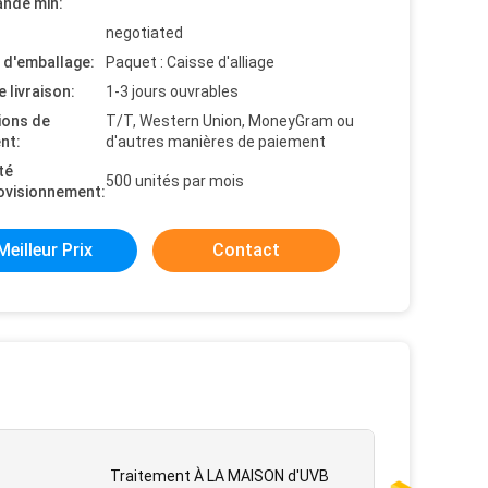
nde min:
negotiated
s d'emballage:
Paquet : Caisse d'alliage
e livraison:
1-3 jours ouvrables
ions de
T/T, Western Union, MoneyGram ou
nt:
d'autres manières de paiement
té
500 unités par mois
ovisionnement:
Meilleur Prix
Contact
Traitement À LA MAISON d'UVB