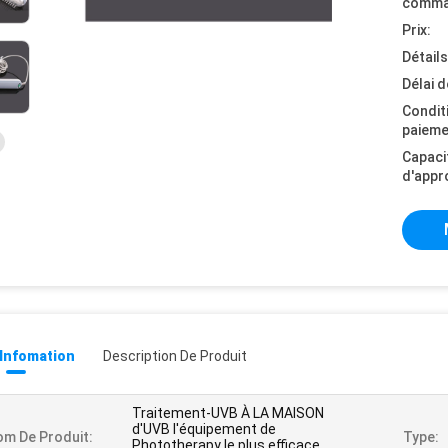
comma
Prix:
Détail
Délai d
Condit
paieme
Capaci
d'appr
 Infomation
Description De Produit
Traitement-UVB À LA MAISON
d'UVB l'équipement de
m De Produit:
Type:
Phototherapy le plus efficace