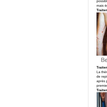
possib
mais é
Traite
Traite
La thé
de repi
après 
premier
Traite