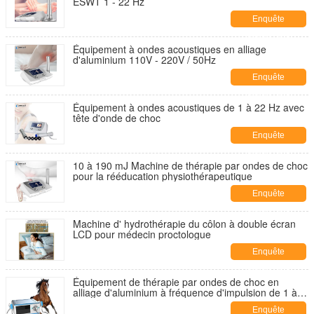
ESWT 1 - 22 Hz
Enquête
maintenant
Équipement à ondes acoustiques en alliage
d'aluminium 110V - 220V / 50Hz
Enquête
maintenant
Équipement à ondes acoustiques de 1 à 22 Hz avec
tête d'onde de choc
Enquête
maintenant
10 à 190 mJ Machine de thérapie par ondes de choc
pour la rééducation physiothérapeutique
Enquête
maintenant
Machine d' hydrothérapie du côlon à double écran
LCD pour médecin proctologue
Enquête
maintenant
Équipement de thérapie par ondes de choc en
alliage d'aluminium à fréquence d'impulsion de 1 à
22 Hz à haute énergie
Enquête