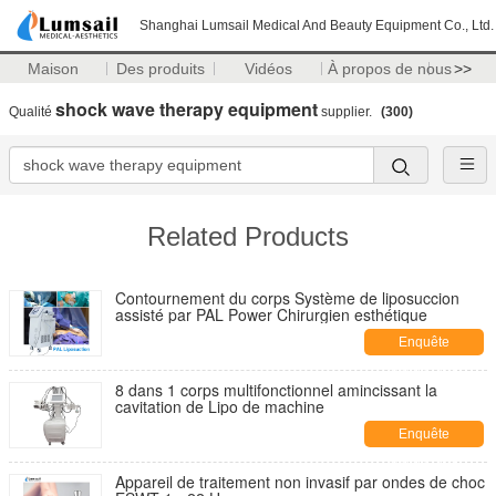
Shanghai Lumsail Medical And Beauty Equipment Co., Ltd.
Maison
Des produits
Vidéos
À propos de nous
>>
shock wave therapy equipment
Qualité
supplier.
(300)
Related Products
Contournement du corps Système de liposuccion
assisté par PAL Power Chirurgien esthétique
Enquête
maintenant
8 dans 1 corps multifonctionnel amincissant la
cavitation de Lipo de machine
Enquête
maintenant
Appareil de traitement non invasif par ondes de choc