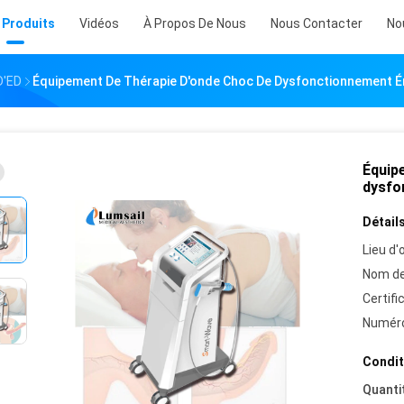
 Produits
Vidéos
À Propos De Nous
Nous Contacter
No
D'ED
Équipement De Thérapie D'onde Choc De Dysfonctionnement Ér
Équip
dysfo
Détails
Lieu d'o
Nom de
Certifi
Numéro
Condit
Quanti