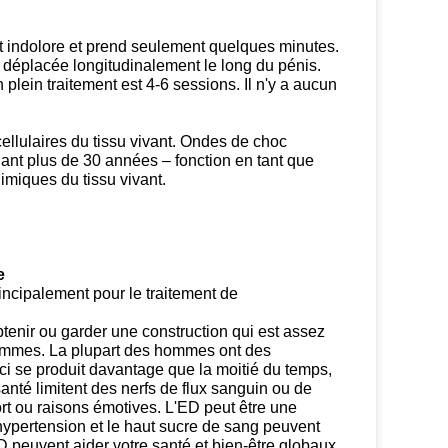
est indolore et prend seulement quelques minutes.
t déplacée longitudinalement le long du pénis.
 plein traitement est 4-6 sessions. Il n'y a aucun
ellulaires du tissu vivant. Ondes de choc
ant plus de 30 années – fonction en tant que
miques du tissu vivant.
e
ncipalement pour le traitement de
'obtenir ou garder une construction qui est assez
d'hommes. La plupart des hommes ont des
i se produit davantage que la moitié du temps,
nté limitent des nerfs de flux sanguin ou de
t ou raisons émotives. L'ED peut être une
hypertension et le haut sucre de sang peuvent
D peuvent aider votre santé et bien-être globaux.