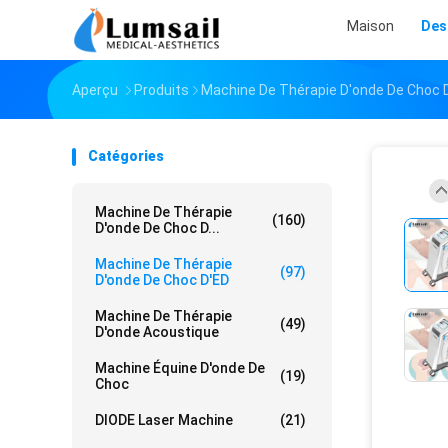
Maison
Des
Aperçu
Produits
Machine De Thérapie D'onde De Choc 
Catégories
Machine De Thérapie
(160)
D'onde De Choc D...
Machine De Thérapie
(97)
D'onde De Choc D'ED
Machine De Thérapie
(49)
D'onde Acoustique
Machine Équine D'onde De
(19)
Choc
DIODE Laser Machine
(21)