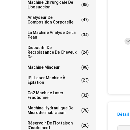
Machine Chirurgicale De
(85)
Liposuccion
Analyseur De
(47)
Composition Corporelle
La Machine Analyse De La
(34)
Peau
Dispositif De
Recroissance De Cheveux
(24)
De ...
Machine Minceur
(98)
IPL Laser Machine À
(23)
Épilation
Co2 Machine Laser
(32)
Fractionnel
Machine Hydraulique De
(78)
Microdermabrasion
Détail
Réservoir De Flottaison
(20)
D'isolement