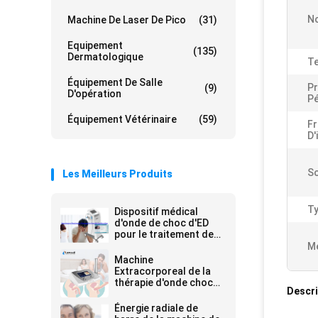
No
Machine De Laser De Pico
(31)
Equipement
(135)
Dermatologique
Te
Équipement De Salle
P
(9)
D'opération
Pé
Équipement Vétérinaire
(59)
F
D'
So
Les Meilleurs Produits
Ty
Dispositif médical
d'onde de choc d'ED
pour le traitement de
dysfonctionnement
Me
érectile
Machine
Extracorporeal de la
thérapie d'onde choc
Descri
de Bas-intensité d'ED
1000 (LI-ESWT) pour
Énergie radiale de
l'ED