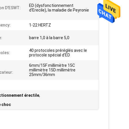
ED (dysfonctionnement
on D'ESWT:
d'Erecile), la maladie de Peyronie
ency:
1-22 HERTZ
e:
barre 1,0 à la barre 5,0
40 protocoles préréglés avec le
oles:
protocole spécial d'ED
6mm/15F millimètre 15C
millimètre 15D millimètre
icateur:
25mm/36mm
ctionnement érectile
,
e choc