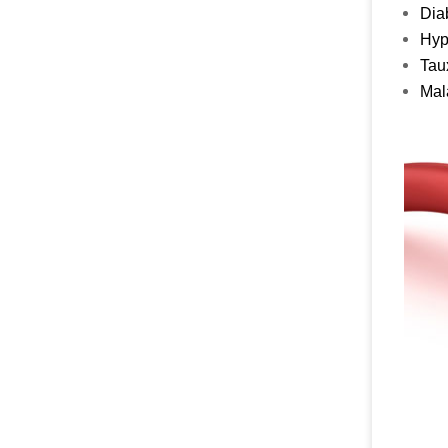
Dia
Hyp
Tau
Mal