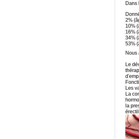
Dans l
Donné
2% (â
10% (
16% (
34% (
53% (
Nous a
Le dév
thérap
d'empl
Foncti
Les va
La con
hormon
la pre
érectil