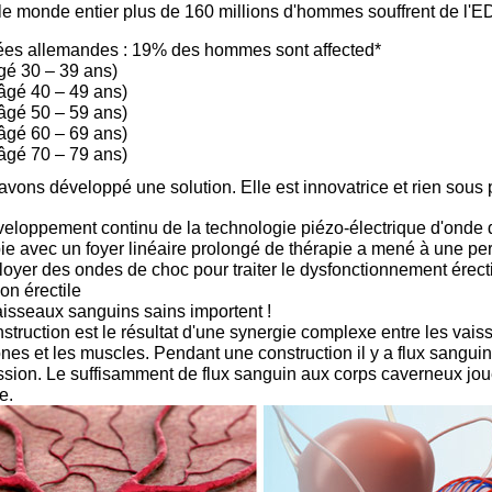
e monde entier plus de 160 millions d'hommes souffrent de l'E
es allemandes : 19% des hommes sont affected*
gé 30 – 39 ans)
âgé 40 – 49 ans)
âgé 50 – 59 ans)
âgé 60 – 69 ans)
âgé 70 – 79 ans)
vons développé une solution. Elle est innovatrice et rien sous 
eloppement continu de la technologie piézo-électrique d'onde d
ie avec un foyer linéaire prolongé de thérapie a mené à une p
oyer des ondes de choc pour traiter le dysfonctionnement érecti
on érectile
isseaux sanguins sains importent !
struction est le résultat d'une synergie complexe entre les vai
es et les muscles. Pendant une construction il y a flux sangu
ssion. Le suffisamment de flux sanguin aux corps caverneux joue
e.