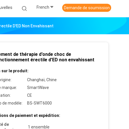
French
uvelles
Demande de soumission
ectile D'ED Non Envahissant
ement de thérapie d'onde choc de
nctionnement érectile d'ED non envahissant
 sur le produit:
rigine:
Changhaï, Chine
 marque:
SmartWave
cation:
CE
 de modèle:
BS-SWT6000
ions de paiement et expédition:
té de
1 ensemble