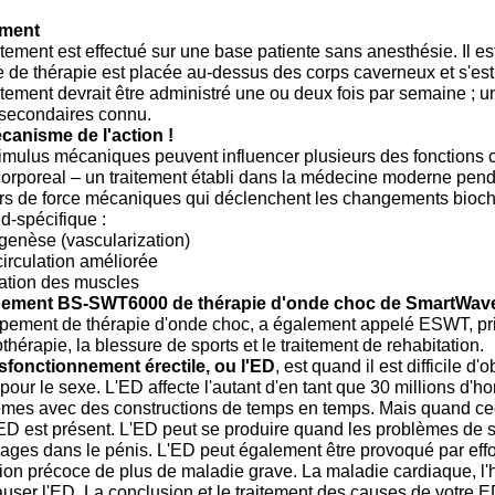
ement
itement est effectué sur une base patiente sans anesthésie. Il 
e de thérapie est placée au-dessus des corps caverneux et s'es
itement devrait être administré une ou deux fois par semaine ; un
 secondaires connu.
canisme de l'action !
imulus mécaniques peuvent influencer plusieurs des fonctions c
orporeal – un traitement établi dans la médecine moderne pend
rs de force mécaniques qui déclenchent les changements biochi
Ed-spécifique :
genèse (vascularization)
irculation améliorée
ation des muscles
ement BS-SWT6000 de thérapie d'onde choc de SmartWav
ipement de thérapie d'onde choc, a également appelé ESWT, pri
thérapie, la blessure de sports et le traitement de rehabitation.
sfonctionnement érectile, ou l'ED
,
est quand il est difficile d
pour le sexe. L'ED affecte l'autant d'en tant que 30 millions 
èmes avec des constructions de temps en temps. Mais quand cec
ED est présent. L'ED peut se produire quand les problèmes de sa
es dans le pénis. L'ED peut également être provoqué par effor
ion précoce de plus de maladie grave. La maladie cardiaque, l'
auser l'ED. La conclusion et le traitement des causes de votre E