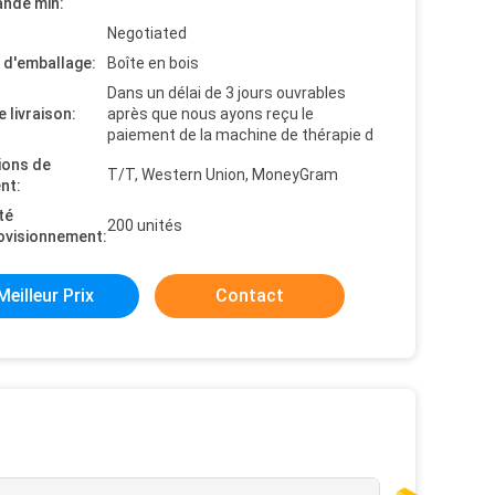
nde min:
Negotiated
s d'emballage:
Boîte en bois
Dans un délai de 3 jours ouvrables
e livraison:
après que nous ayons reçu le
paiement de la machine de thérapie d
ions de
T/T, Western Union, MoneyGram
nt:
té
200 unités
ovisionnement:
Meilleur Prix
Contact