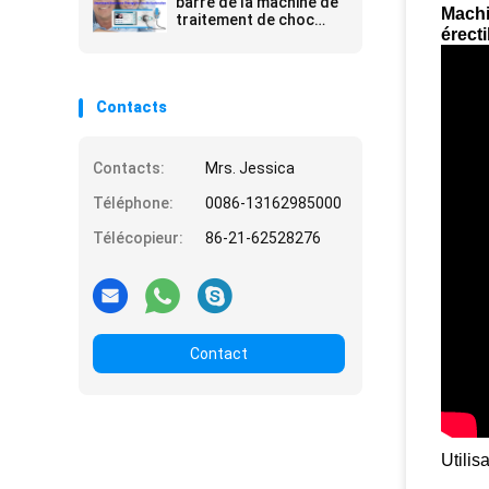
barre de la machine de
Machi
traitement de choc
érect
d'intensité réduite 1,0 -
5,0
Contacts
Contacts:
Mrs. Jessica
Téléphone:
0086-13162985000
Télécopieur:
86-21-62528276
Contact
Utilis