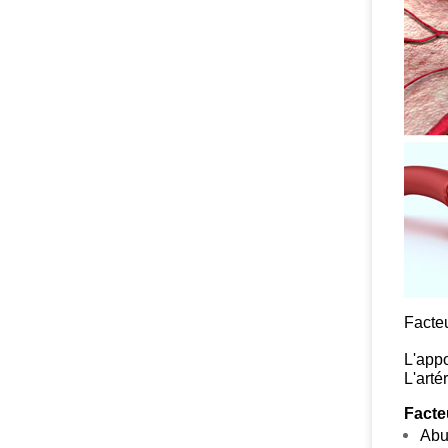
Facteu
L'appo
L'arté
Facte
Abu