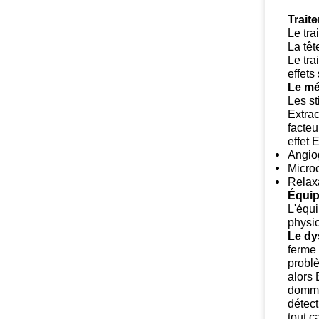
Trait
Le tra
La têt
Le tra
effets
Le mé
Les st
Extrac
facteu
effet 
Angio
Microc
Relax
Équip
L'équ
physio
Le dy
ferme 
probl
alors 
dommag
détect
tout c