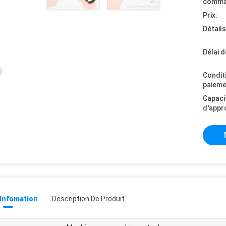
comma
Prix:
Détail
Délai d
Condit
paieme
Capaci
d'appr
 Infomation
Description De Produit