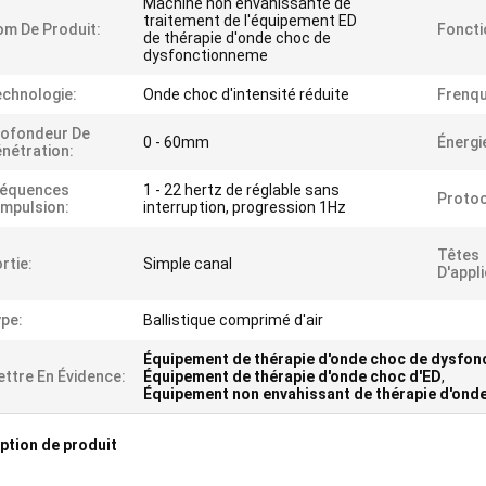
Machine non envahissante de
traitement de l'équipement ED
m De Produit:
Foncti
de thérapie d'onde choc de
dysfonctionneme
chnologie:
Onde choc d'intensité réduite
Frenqu
rofondeur De
0 - 60mm
Énergi
nétration:
réquences
1 - 22 hertz de réglable sans
Protoc
impulsion:
interruption, progression 1Hz
Têtes
rtie:
Simple canal
D'appl
pe:
Ballistique comprimé d'air
Équipement de thérapie d'onde choc de dysfon
ttre En Évidence:
Équipement de thérapie d'onde choc d'ED
,
Équipement non envahissant de thérapie d'ond
ption de produit