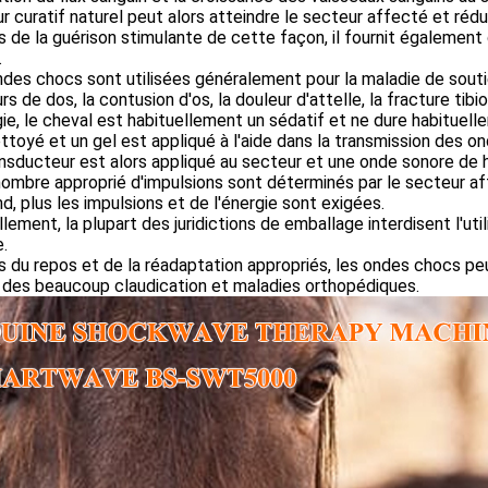
r curatif naturel peut alors atteindre le secteur affecté et réduir
s de la guérison stimulante de cette façon, il fournit égalemen
.
des chocs sont utilisées généralement pour la maladie de soutie
rs de dos, la contusion d'os, la douleur d'attelle, la fracture tib
gie, le cheval est habituellement un sédatif et ne dure habituel
ttoyé et un gel est appliqué à l'aide dans la transmission des o
nsducteur est alors appliqué au secteur et une onde sonore de 
nombre approprié d'impulsions sont déterminés par le secteur a
d, plus les impulsions et de l'énergie sont exigées.
lement, la plupart des juridictions de emballage interdisent l'uti
.
s du repos et de la réadaptation appropriés, les ondes chocs peu
 des beaucoup claudication et maladies orthopédiques.