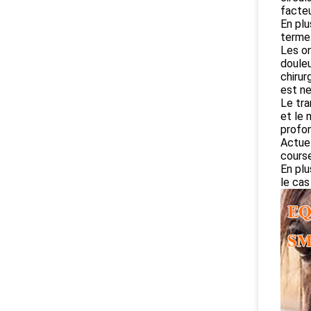
facteu
En plu
terme
Les on
douleu
chirur
est ne
Le tra
et le 
profon
Actuel
course
En plu
le cas