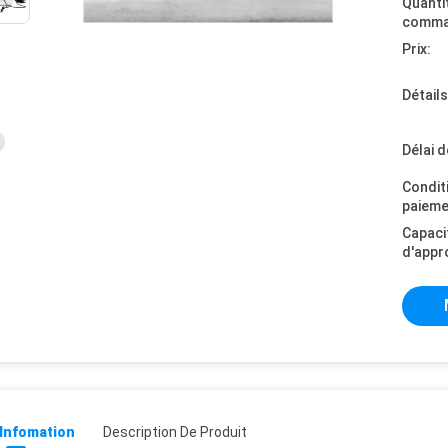
Quanti
comma
Prix:
Détail
Délai d
Condit
paieme
Capaci
d'appr
 Infomation
Description De Produit