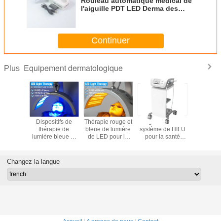
Rouleau automatique médical de
l'aiguille PDT LED Derma des
soins de la peau 2.0mm
Continuer
Equipement dermatologique
Plus
if léger
Dispositifs de
Thérapie rouge et
Vagin serrant le
Thérapi
frarouge
thérapie de
bleue de lumière
système de HIFU
lumière r
s de la
lumière bleue et
de LED pour la
pour la santé
LED pou
thérapie
rouge de
réduction de ride
privée femelle
réduction 
 couleurs
traitement d'acné
Changez la langue