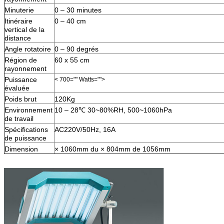
Minuterie
0 – 30 minutes
Itinéraire
0 – 40 cm
vertical de la
distance
Angle rotatoire
0 – 90 degrés
Région de
60 x 55 cm
rayonnement
Puissance
< 700="" Watts="">
évaluée
Poids brut
120Kg
Environnement
10 – 28℃ 30~80%RH, 500~1060hPa
de travail
Spécifications
AC220V/50Hz, 16A
de puissance
Dimension
× 1060mm du × 804mm de 1056mm