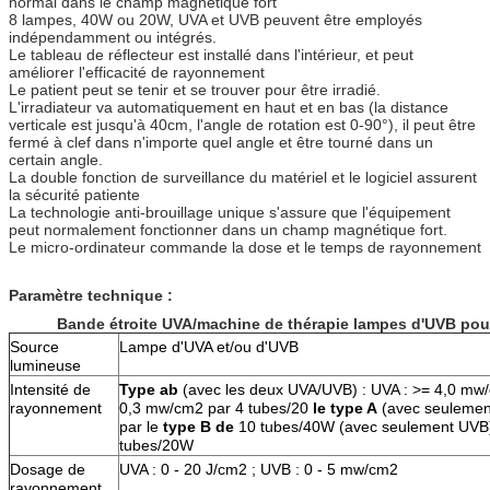
normal dans le champ magnétique fort
8 lampes, 40W ou 20W, UVA et UVB peuvent être employés
indépendamment ou intégrés.
Le tableau de réflecteur est installé dans l'intérieur, et peut
améliorer l'efficacité de rayonnement
Le patient peut se tenir et se trouver pour être irradié.
L'irradiateur va automatiquement en haut et en bas (la distance
verticale est jusqu'à 40cm, l'angle de rotation est 0-90°), il peut être
fermé à clef dans n'importe quel angle et être tourné dans un
certain angle.
La double fonction de surveillance du matériel et le logiciel assurent
la sécurité patiente
La technologie anti-brouillage unique s'assure que l'équipement
peut normalement fonctionner dans un champ magnétique fort.
Le micro-ordinateur commande la dose et le temps de rayonnement
Paramètre technique :
Bande étroite UVA/machine de thérapie lampes d'UVB pou
Source
Lampe d'UVA et/ou d'UVB
lumineuse
Intensité de
Type ab
(avec les deux UVA/UVB) : UVA : >= 4,0 mw/
rayonnement
0,3 mw/cm2 par 4 tubes/20
le type A
(avec seulemen
par le
type B de
10 tubes/40W (avec seulement UVB)
tubes/20W
Dosage de
UVA : 0 - 20 J/cm2 ; UVB : 0 - 5 mw/cm2
rayonnement