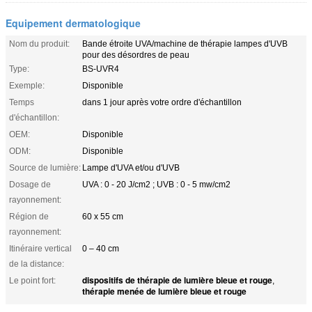
Equipement dermatologique
Nom du produit:
Bande étroite UVA/machine de thérapie lampes d'UVB
pour des désordres de peau
Type:
BS-UVR4
Exemple:
Disponible
Temps
dans 1 jour après votre ordre d'échantillon
d'échantillon:
OEM:
Disponible
ODM:
Disponible
Source de lumière:
Lampe d'UVA et/ou d'UVB
Dosage de
UVA : 0 - 20 J/cm2 ; UVB : 0 - 5 mw/cm2
rayonnement:
Région de
60 x 55 cm
rayonnement:
Itinéraire vertical
0 – 40 cm
de la distance:
dispositifs de thérapie de lumière bleue et rouge
Le point fort:
,
thérapie menée de lumière bleue et rouge