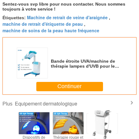
Sentez-vous svp libre pour nous contacter. Nous sommes
toujours à votre service !
Machine de retrait de veine d'araignée
Étiquettes:
,
machine de retrait d'étiquette de peau
,
machine de soins de la peau haute fréquence
Bande étroite UVA/machine de
thérapie lampes d'UVB pour le
service d'OEM/ODM de désordres
de peau
Continuer
Equipement dermatologique
Plus
if léger
Dispositifs de
Thérapie rouge et
Vagin serrant le
Thérapi