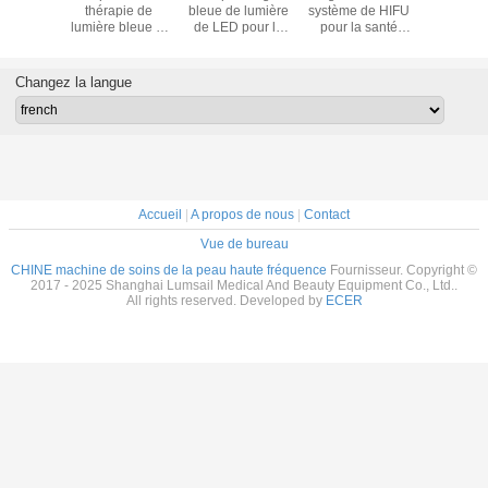
frarouge
thérapie de
bleue de lumière
système de HIFU
lumière r
s de la
lumière bleue et
de LED pour la
pour la santé
LED pou
thérapie
rouge de
réduction de ride
privée femelle
réduction 
 couleurs
traitement d'acné
Changez la langue
Accueil
|
A propos de nous
|
Contact
Vue de bureau
CHINE machine de soins de la peau haute fréquence
Fournisseur. Copyright ©
2017 - 2025 Shanghai Lumsail Medical And Beauty Equipment Co., Ltd..
All rights reserved. Developed by
ECER