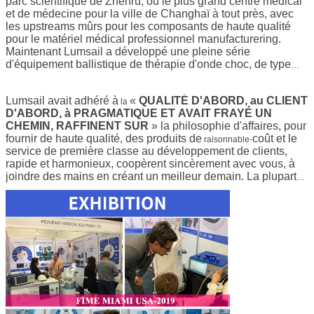
parc scientifique de Zhenru, où le plus grand centre médical
et de médecine pour la ville de Changhaï à tout près, avec
les upstreams mûrs pour les composants de haute qualité
pour le matériel médical professionnel manufacturering.
Maintenant Lumsail a développé une pleine série
d'équipement ballistique de thérapie d'onde choc, de type
mobile à plein-tenir des modèles de haute énergie, et
d'autres produits pour les champs chirurgicaux en plastique.
Lumsail avait adhéré à
«
QUALITÉ D'ABORD, au CLIENT
En assistant à la décennie parmi les meilleurs du monde
la
D'ABORD, à PRAGMATIQUE ET AVAIT FRAYÉ UN
multiple de passé d'expositions dedans, Lumsail a montré
CHEMIN, RAFFINENT SUR
» la philosophie d'affaires, pour
nos produits aux milliers de clients partout dans le monde.
fournir de haute qualité, des produits de
coût et le
raisonnable-
service de première classe au développement de clients,
rapide et harmonieux, coopèrent sincèrement avec vous, à
joindre des mains en créant un meilleur demain. La plupart
des produits sont le CE approuvé, FCC approuvée pour le
marché des Etats-Unis, et les produits de partie sont FDA
dégagé pour le marché des Etats-Unis. L'écoulement de
fonctionnement entier est inspecté par TUV d'Allemagne
pour assurer notre qualité des produits, et répond aux
normes définies par la plupart des marchés populaires de
marché européen.