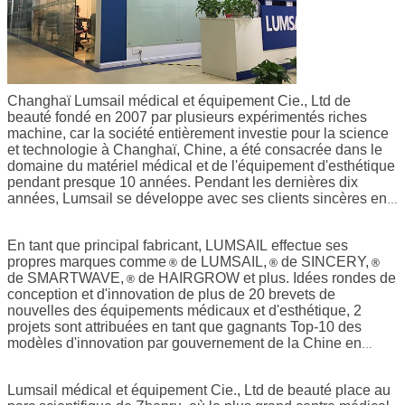
Changhaï Lumsail médical et équipement Cie., Ltd de
beauté fondé en 2007 par plusieurs expérimentés riches
machine, car la société entièrement investie pour la science
et technologie à Changhaï, Chine, a été consacrée dans le
domaine du matériel médical et de l'équipement d'esthétique
pendant presque 10 années. Pendant les dernières dix
années, Lumsail se développe avec ses clients sincères en
Chine, aussi bien que dans beaucoup d'autres pays, comme
les Etats-Unis, l'Australie, le Canada, l'Allemagne,
En tant que principal fabricant, LUMSAIL effectue ses
etc. Maintenant Lumsail a possédé l'atelier qui suit
propres marques comme
de
LUMSAIL,
de
SINCERY,
strictement la norme ISO13485, et sa propre équipe de
®
®
®
de
SMARTWAVE,
de
HAIRGROW et plus. Idées rondes de
recherches et de développement, équipe de support
®
conception et d'innovation de plus de 20 brevets de
technique et ventes team.
nouvelles des équipements médicaux et d'esthétique, 2
projets sont attribuées en tant que gagnants Top-10 des
modèles d'innovation par gouvernement de la Chine en
2016.
Lumsail médical et équipement Cie., Ltd de beauté place au