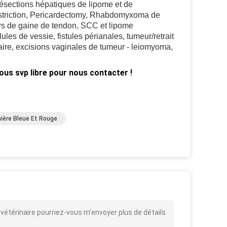
ésections hépatiques de lipome et de
estriction, Pericardectomy, Rhabdomyxoma de
urs de gaine de tendon, SCC et lipome
lules de vessie, fistules périanales, tumeur/retrait
aire, excisions vaginales de tumeur - leiomyoma,
ous svp libre pour nous contacter !
ière Bleue Et Rouge
 vétérinaire pourriez-vous m'envoyer plus de détails