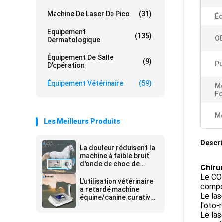
Machine De Laser De Pico
(31)
Éc
Equipement
(135)
O
Dermatologique
Équipement De Salle
(9)
Pu
D'opération
Équipement Vétérinaire
(59)
M
Fo
Me
Les Meilleurs Produits
Descri
La douleur réduisent la
machine à faible bruit
d'onde de choc de
Chirur
cheval pour le
Le CO2
dispositif médical de
L'utilisation vétérinaire
compos
chevaux
a retardé machine
Le las
équine/canine curative
l'oto-
de traitement de
fractures d'onde de
Le las
choc de thérapie