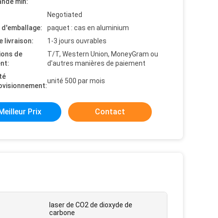
nde min:
Negotiated
s d'emballage:
paquet : cas en aluminium
e livraison:
1-3 jours ouvrables
ions de
T/T, Western Union, MoneyGram ou
nt:
d'autres manières de paiement
té
unité 500 par mois
ovisionnement:
Meilleur Prix
Contact
laser de CO2 de dioxyde de
carbone