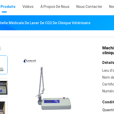
 Produits
Vidéos
À Propos De Nous
Nous Contacter
No
ielle Médicale De Laser De CO2 De Clinique Vétérinaire
Machin
cliniq
Détails
Lieu d'o
Nom de
Certifi
Numéro
Condit
Quanti