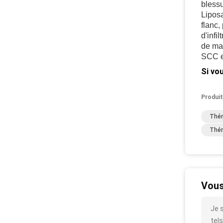
bless
Lipos
flanc,
d'infi
de mas
SCC e
Si vo
Produit
Thér
Thér
Vous
Je 
tels