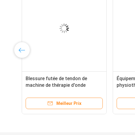
Blessure futée de tendon de
Équipem
mm
machine de thérapie d'onde
physioth
acoustique d'équipement de
machine 
thérapie d'onde de choc
thérapie
Meilleur Prix