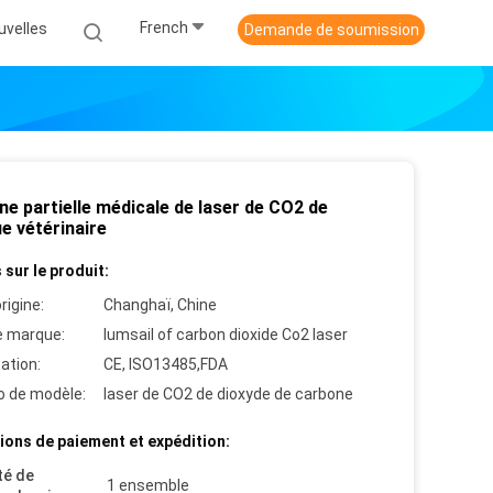
French
uvelles
Demande de soumission
e partielle médicale de laser de CO2 de
ue vétérinaire
 sur le produit:
rigine:
Changhaï, Chine
 marque:
lumsail of carbon dioxide Co2 laser
cation:
CE, ISO13485,FDA
 de modèle:
laser de CO2 de dioxyde de carbone
ions de paiement et expédition:
té de
1 ensemble