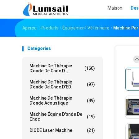
Maison
Des
Aperçu
Produits
Équipement Vétérinaire
Machine Part
Catégories
Machine De Thérapie
(160)
D'onde De Choc D...
Machine De Thérapie
(97)
D'onde De Choc D'ED
Machine De Thérapie
(49)
D'onde Acoustique
Machine Équine D'onde De
(19)
Choc
DIODE Laser Machine
(21)