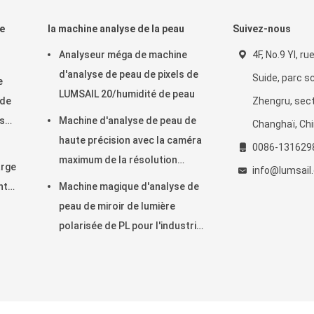
e
la machine analyse de la peau
Suivez-nous
Analyseur méga de machine
4F, No.9 YI, ru
d'analyse de peau de pixels de
Suide, parc sc
e
LUMSAIL 20/humidité de peau
 de
Zhengru, sect
es
Machine d'analyse de peau de
Changhaï, Ch
haute précision avec la caméra
0086-131629
maximum de la résolution
arge
info@lumsail
4000x3000 Pix
nt
Machine magique d'analyse de
peau de miroir de lumière
polarisée de PL pour l'industrie
cosmétique