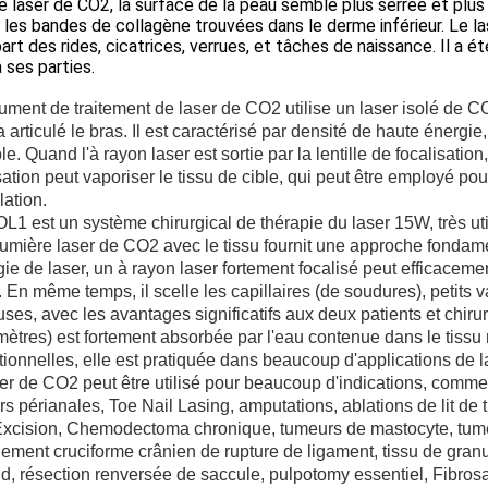
e laser de CO2, la surface de la peau semble plus serrée et plus 
r les bandes de collagène trouvées dans le derme inférieur. Le l
part des rides, cicatrices, verrues, et tâches de naissance. Il a
 ses parties.
rument de traitement de laser de CO2 utilise un laser isolé de CO
a articulé le bras. Il est caractérisé par densité de haute énergie,
ble. Quand l'à rayon laser est sortie par la lentille de focalisatio
sation peut vaporiser le tissu de cible, qui peut être employé pour
ation.
1 est un système chirurgical de thérapie du laser 15W, très util
lumière laser de CO2 avec le tissu fournit une approche fondame
gie de laser, un à rayon laser fortement focalisé peut efficacemen
. En même temps, il scelle les capillaires (de soudures), petits
ses, avec les avantages significatifs aux deux patients et chir
ètres) est fortement absorbée par l'eau contenue dans le tissu
ionnelles, elle est pratiquée dans beaucoup d'applications de 
er de CO2 peut être utilisé pour beaucoup d'indications, comme
s périanales, Toe Nail Lasing, amputations, ablations de lit 
Excision, Chemodectoma chronique, tumeurs de mastocyte, tumeu
ement cruciforme crânien de rupture de ligament, tissu de granu
d, résection renversée de saccule, pulpotomy essentiel, Fibrosar