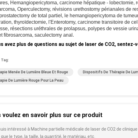
ures, Hemangiopericytoma, carcinome hépatique - lobectomie, r
arcoma, Operculectomy, révisions urethostomy périanales de r
 prostatectomy de total partiel, le hemangiopericytoma de tume
ltration, thyroïdectomie, l'Enterotomy, carcinome transitoire de cel
se, résections uréthrales de prolapsus, polypes de vessie urin
t fibrosarcoma, saculectomy anal.
us avez plus de questions au sujet de laser de CO2, sentez-v
 Tag:
apie Menée De Lumière Bleue Et Rouge
Dispositifs De Thérapie De Lum
apie De Lumière Rouge Pour La Peau
 voulez en savoir plus sur ce produit
suis intéressé à Machine partielle médicale de laser de CO2 de clinique
 que le type, la taille, la quantité, le matériau, etc.