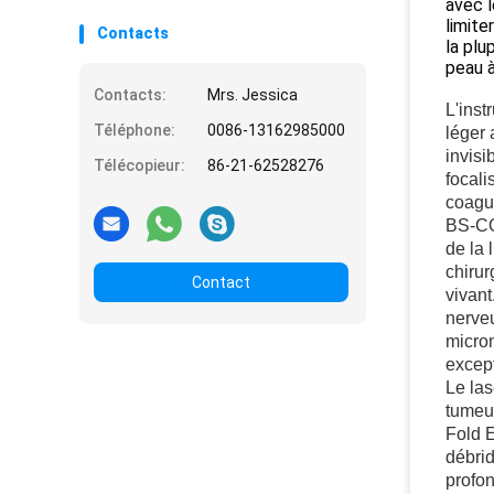
avec l
limite
Contacts
la plu
peau à
Contacts:
Mrs. Jessica
L'inst
Téléphone:
0086-13162985000
léger 
invisi
Télécopieur:
86-21-62528276
focali
coagul
BS-COL
de la 
chirur
Contact
vivant
nerveu
microm
except
Le las
tumeur
Fold 
débrid
profon