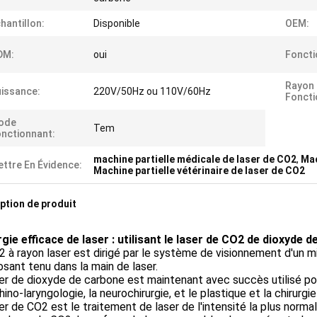
hantillon:
Disponible
OEM:
DM:
oui
Foncti
Rayon
issance:
220V/50Hz ou 110V/60Hz
Foncti
ode
Tem
nctionnant:
machine partielle médicale de laser de CO2
,
Mac
ttre En Évidence:
Machine partielle vétérinaire de laser de CO2
ption de produit
gie efficace de laser : utilisant le laser de CO2 de dioxyde 
 à rayon laser est dirigé par le système de visionnement d'un
ant tenu dans la main de laser.
er de dioxyde de carbone est maintenant avec succès utilisé po
rhino-laryngologie, la neurochirurgie, et le plastique et la chirurgi
er de CO2 est le traitement de laser de l'intensité la plus norma