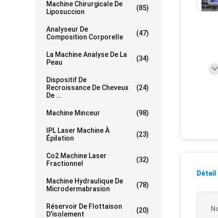
Machine Chirurgicale De
(85)
Liposuccion
Analyseur De
(47)
Composition Corporelle
La Machine Analyse De La
(34)
Peau
Dispositif De
Recroissance De Cheveux
(24)
De ...
Machine Minceur
(98)
IPL Laser Machine À
(23)
Épilation
Co2 Machine Laser
(32)
Fractionnel
Détail
Machine Hydraulique De
(78)
Microdermabrasion
Réservoir De Flottaison
No
(20)
D'isolement