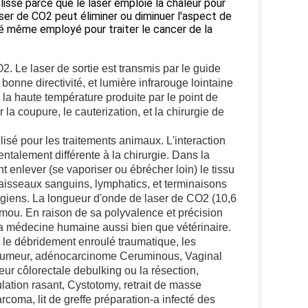
lisse parce que le laser emploie la chaleur pour
aser de CO2 peut éliminer ou diminuer l'aspect de
 été même employé pour traiter le cancer de la
2. Le laser de sortie est transmis par le guide
 bonne directivité, et lumière infrarouge lointaine
n, la haute température produite par le point de
 la coupure, le cauterization, et la chirurgie de
isé pour les traitements animaux. L'interaction
ntalement différente à la chirurgie. Dans la
t enlever (se vaporiser ou ébrécher loin) le tissu
 vaisseaux sanguins, lymphatics, et terminaisons
urgiens. La longueur d'onde de laser de CO2 (10,6
 mou. En raison de sa polyvalence et précision
la médecine humaine aussi bien que vétérinaire.
 le débridement enroulé traumatique, les
de tumeur, adénocarcinome Ceruminous, Vaginal
r côlorectale debulking ou la résection,
lation rasant, Cystotomy, retrait de masse
coma, lit de greffe préparation-a infecté des