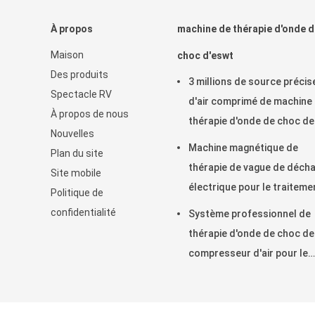
À propos
machine de thérapie d'onde d
Maison
choc d'eswt
Des produits
3 millions de source précis
Spectacle RV
d'air comprimé de machine
À propos de nous
thérapie d'onde de choc d
Nouvelles
tirs ESWT
Machine magnétique de
Plan du site
thérapie de vague de déch
Site mobile
électrique pour le traiteme
Politique de
de physiothérapie
confidentialité
Système professionnel de
thérapie d'onde de choc de
compresseur d'air pour le
genou de pullovers