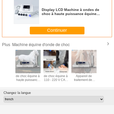
Display LCD Machine à ondes de
choc à haute puissance équine
110V - 220V
Continuer
Machine équine d'onde de choc
Plus
ment de
Machine à ondes
Machine à ondes
Display LCD
Équipem
ie par
de choc équine à
de choc équine à
Appareil de
thérapi
 choc de
haute puissance
110 - 220 V CA à
traitement des
ondes de 
uissance
Équipement
usage vétérinaire
ondes équines
allia
 190 mJ
professionnel de
10mJ à 190mJ En
d'alumin
ton
thérapie de la
carton
fréqu
Changez la langue
douleur à haute
d'impulsio
énergie
22 Hz à 
énerg