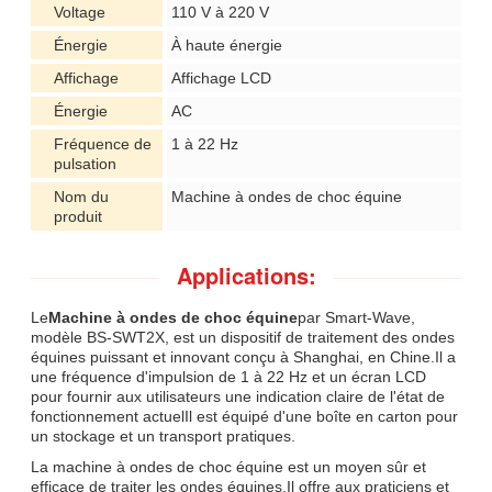
Voltage
110 V à 220 V
Énergie
À haute énergie
Affichage
Affichage LCD
Énergie
AC
Fréquence de
1 à 22 Hz
pulsation
Nom du
Machine à ondes de choc équine
produit
Applications:
Le
Machine à ondes de choc équine
par Smart-Wave,
modèle BS-SWT2X, est un dispositif de traitement des ondes
équines puissant et innovant conçu à Shanghai, en Chine.Il a
une fréquence d'impulsion de 1 à 22 Hz et un écran LCD
pour fournir aux utilisateurs une indication claire de l'état de
fonctionnement actuelIl est équipé d'une boîte en carton pour
un stockage et un transport pratiques.
La machine à ondes de choc équine est un moyen sûr et
efficace de traiter les ondes équines.Il offre aux praticiens et