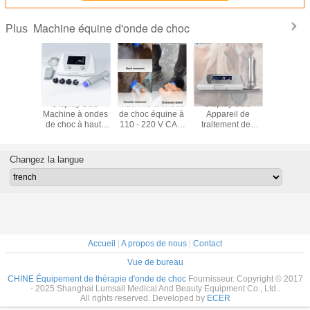
Machine équine d'onde de choc
Plus
 à ondes
Display LCD
Machine à ondes
Display LCD
Machine 
équine à
Machine à ondes
de choc équine à
Appareil de
de choc é
uissance
de choc à haute
110 - 220 V CA à
traitement des
haute én
ement
puissance équine
usage vétérinaire
ondes équines
Boîte en c
onnel de
110V - 220V
10mJ à 190mJ En
allia
e de la
carton
d'alumi
Changez la langue
 à haute
rgie
Accueil
|
A propos de nous
|
Contact
Vue de bureau
CHINE Équipement de thérapie d'onde de choc
Fournisseur. Copyright © 2017
- 2025 Shanghai Lumsail Medical And Beauty Equipment Co., Ltd..
All rights reserved. Developed by
ECER